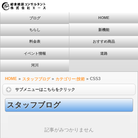
HOME
ブログ
ちらし
新機能
料金表
おすすめ商品
イベント情報
道路
河川
HOME
»
»
»
CSS3
スタッフブログ
カテゴリー:技術
サブメニューはこちらをクリック
スタッフブログ
記事がみつかりません